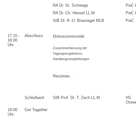
RA Dr. St. Schniepp
PwC 
RA Dr. Ch. Hensel LL.M
PwC 
StB Dr. R.-U. Braunagel MLB
PwC
17:15 -
Abschluss
Diskussionsrunde:
18:00
Uhr
Zusammenfassung der
Tagungsergebnisse,
Handlungsempfehlungen
Resümee...
Schlußwort
StB Prof. Dr. T. Zech LL.M
HS
Ostwe
18:00
Get Together
Uhr