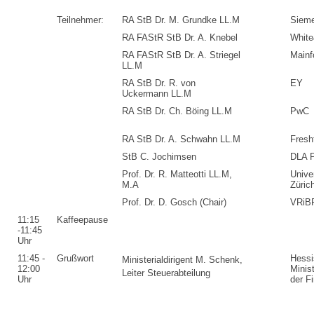
Teilnehmer:
RA StB Dr. M. Grundke LL.M
Siem
RA FAStR StB Dr. A. Knebel
Whit
RA FAStR StB Dr. A. Striegel
Mainf
LL.M
RA StB Dr. R. von
EY
Uckermann LL.M
RA StB Dr. Ch. Böing LL.M
PwC
RA StB Dr. A. Schwahn LL.M
Fresh
StB C. Jochimsen
DLA P
Prof. Dr. R. Matteotti LL.M,
Univer
M.A
Züric
Prof. Dr. D. Gosch (Chair)
VRiB
11:15
Kaffeepause
-11:45
Uhr
11:45 -
Grußwort
Hessi
Ministerialdirigent M. Schenk,
12:00
Minis
Leiter Steuerabteilung
Uhr
der F