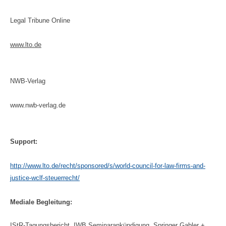
Legal Tribune Online
www.lto.de
NWB-Verlag
www.nwb-verlag.de
Support:
http://www.lto.de/recht/sponsored/s/world-council-for-law-firms-and-
justice-wclf-steuerrecht/
Mediale Begleitung:
IStR-Tagungsbericht, IWB Seminarankündigung, Springer Gabler +