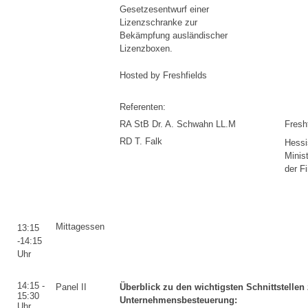
Gesetzesentwurf einer
Lizenzschranke zur
Bekämpfung ausländischer
Lizenzboxen.
Hosted by Freshfields
Referenten:
RA StB Dr. A. Schwahn LL.M
Fresh
RD T. Falk
Hessi
Minis
der F
Mittagessen
13:15
-14:15
Uhr
14:15 -
Panel II
Überblick zu den wichtigsten Schnittstelle
15:30
Unternehmensbesteuerung:
Uhr