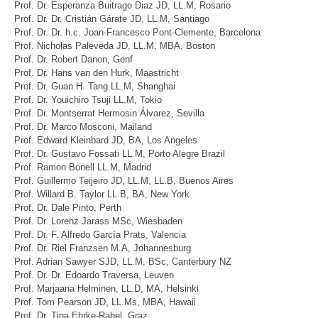
Prof. Dr. Esperanza Buitrago Diaz JD, LL.M, Rosario
Prof. Dr. Dr. Cristián Gárate JD, LL.M, Santiago
Prof. Dr. Dr. h.c. Joan-Francesco Pont-Clemente, Barcelona
Prof. Nicholas Paleveda JD, LL.M, MBA, Boston
Prof. Dr. Robert Danon, Genf
Prof. Dr. Hans van den Hurk, Maastricht
Prof. Dr. Guan H. Tang LL.M, Shanghai
Prof. Dr. Youichiro Tsuji LL.M, Tokio
Prof. Dr. Montserrat Hermosin Álvarez, Sevilla
Prof. Dr. Marco Mosconi, Mailand
Prof. Edward Kleinbard JD, BA, Los Angeles
Prof. Dr. Gustavo Fossati LL.M, Porto Alegre Brazil
Prof. Ramon Bonell LL.M, Madrid
Prof. Guillermo Teijeiro JD, LL.M, LL.B, Buenos Aires
Prof. Willard B. Taylor LL.B, BA, New York
Prof. Dr. Dale Pinto, Perth
Prof. Dr. Lorenz Jarass MSc, Wiesbaden
Prof. Dr. F. Alfredo García Prats, Valencia
Prof. Dr. Riel Franzsen M.A, Johannesburg
Prof. Adrian Sawyer SJD, LL.M, BSc, Canterbury NZ
Prof. Dr. Dr. Edoardo Traversa, Leuven
Prof. Marjaana Helminen, LL.D, MA, Helsinki
Prof. Tom Pearson JD, LL.Ms, MBA, Hawaii
Prof. Dr. Tina Ehrke-Rabel, Graz....