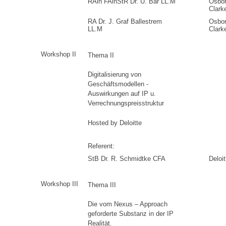
RAin FAinStR Dr. U. Bär LL.M
Osbo
Clark
RA Dr. J. Graf Ballestrem
Osbo
LL.M
Clark
Workshop II
Thema II
Digitalisierung von
Geschäftsmodellen -
Auswirkungen auf IP u.
Verrechnungspreisstruktur
Hosted by Deloitte
Referent:
StB Dr. R. Schmidtke CFA
Deloit
Workshop III
Thema III
Die vom Nexus – Approach
geforderte Substanz in der IP
Realität.