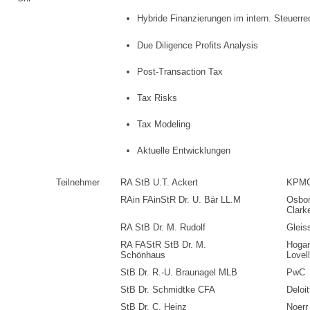
Hybride Finanzierungen im intern. Steuerre
Due Diligence Profits Analysis
Post-Transaction Tax
Tax Risks
Tax Modeling
Aktuelle Entwicklungen
Teilnehmer
RA StB U.T. Ackert
KPM
RAin FAinStR Dr. U. Bär LL.M
Osbo
Clark
RA StB Dr. M. Rudolf
Gleis
RA FAStR StB Dr. M.
Hoga
Schönhaus
Lovel
StB Dr. R.-U. Braunagel MLB
PwC
StB Dr. Schmidtke CFA
Deloit
StB Dr. C. Heinz
Noerr