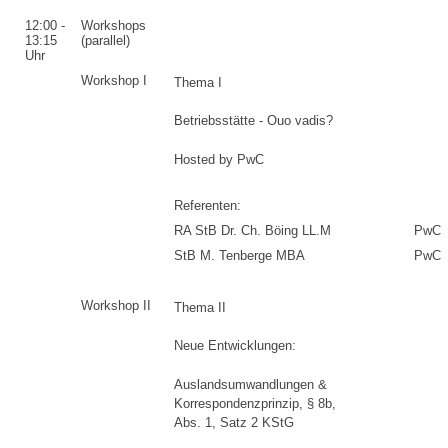
12:00 -
Workshops
13:15
(parallel)
Uhr
Workshop I
Thema I
Betriebsstätte - Ouo vadis?
Hosted by PwC
Referenten:
RA StB Dr. Ch. Böing LL.M
PwC
StB M. Tenberge MBA
PwC
Workshop II
Thema II
Neue Entwicklungen:
Auslandsumwandlungen &
Korrespondenzprinzip, § 8b,
Abs. 1, Satz 2 KStG