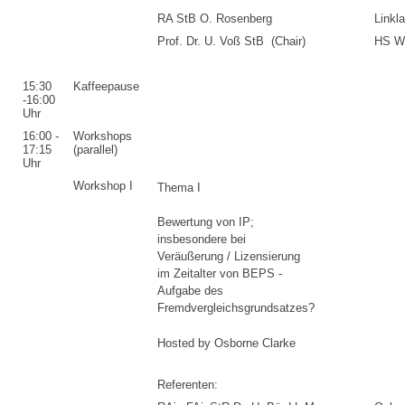
RA StB O. Rosenberg
Linkla
Prof. Dr. U. Voß StB (Chair)
HS W
15:30
Kaffeepause
-16:00
Uhr
16:00 -
Workshops
17:15
(parallel)
Uhr
Workshop I
Thema I
Bewertung von IP;
insbesondere bei
Veräußerung / Lizensierung
im Zeitalter von BEPS -
Aufgabe des
Fremdvergleichsgrundsatzes?
Hosted by Osborne Clarke
Referenten: