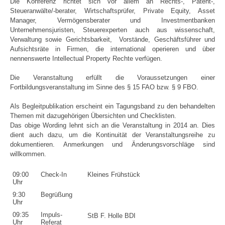
Die Konferenz richtet sich vor allem an Rechts-, Patent-,
Steueranwälte/-berater, Wirtschaftsprüfer, Private Equity, Asset
Manager, Vermögensberater und Investmentbanken
Unternehmensjuristen, Steuerexperten auch aus wissenschaft,
Verwaltung sowie Gerichtsbarkeit, Vorstände, Geschäftsführer und
Aufsichtsräte in Firmen, die international operieren und über
nennenswerte Intellectual Property Rechte verfügen.
Die Veranstaltung erfüllt die Voraussetzungen einer
Fortbildungsveranstaltung im Sinne des § 15 FAO bzw. § 9 FBO.
Als Begleitpublikation erscheint ein Tagungsband zu den behandelten
Themen mit dazugehörigen Übersichten und Checklisten.
Das obige Wording lehnt sich an die Veranstaltung in 2014 an. Dies
dient auch dazu, um die Kontinuität der Veranstaltungsreihe zu
dokumentieren. Anmerkungen und Änderungsvorschläge sind
willkommen.
09:00
Check-In
Kleines Frühstück
Uhr
9:30
Begrüßung
Uhr
09:35
Impuls-
StB F. Holle BDI
Uhr
Referat