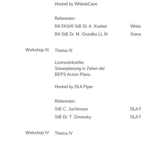
Hosted by White&Case
Referenten:
RA FAStR StB Dr. A. Knebel
Whit
RA StB Dr. M. Grundke LL.M
Siem
Workshop III
Thema III
Lizenzeinkünfte:
Steuerplanung in Zeiten der
BEPS Action Plans.
Hosted by DLA Piper
Referenten:
StB C. Jochimsen
DLA P
StB Dr. T. Zinowsky
DLA P
Workshop IV
Thema IV