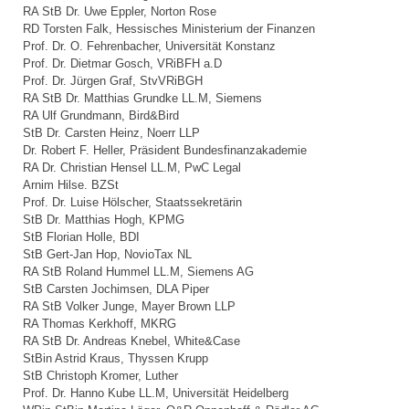
RA StB Dr. Uwe Eppler, Norton Rose
RD Torsten Falk, Hessisches Ministerium der Finanzen
Prof. Dr. O. Fehrenbacher, Universität Konstanz
Prof. Dr. Dietmar Gosch, VRiBFH a.D
Prof. Dr. Jürgen Graf, StvVRiBGH
RA StB Dr. Matthias Grundke LL.M, Siemens
RA Ulf Grundmann, Bird&Bird
StB Dr. Carsten Heinz, Noerr LLP
Dr. Robert F. Heller, Präsident Bundesfinanzakademie
RA Dr. Christian Hensel LL.M, PwC Legal
Arnim Hilse. BZSt
Prof. Dr. Luise Hölscher, Staatssekretärin
StB Dr. Matthias Hogh, KPMG
StB Florian Holle, BDI
StB Gert-Jan Hop, NovioTax NL
RA StB Roland Hummel LL.M, Siemens AG
StB Carsten Jochimsen, DLA Piper
RA StB Volker Junge, Mayer Brown LLP
RA Thomas Kerkhoff, MKRG
RA StB Dr. Andreas Knebel, White&Case
StBin Astrid Kraus, Thyssen Krupp
StB Christoph Kromer, Luther
Prof. Dr. Hanno Kube LL.M, Universität Heidelberg