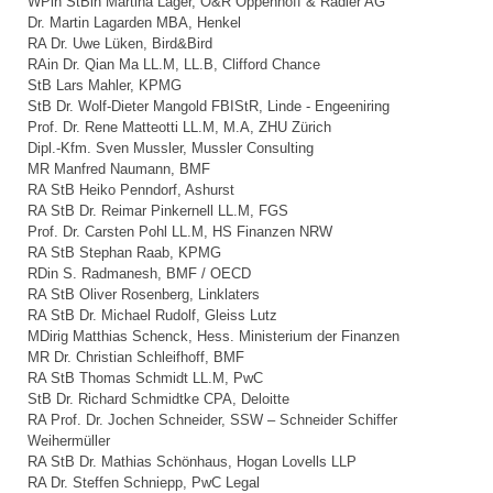
WPin StBin Martina Läger, O&R Oppenhoff & Rädler AG
Dr. Martin Lagarden MBA, Henkel
RA Dr. Uwe Lüken, Bird&Bird
RAin Dr. Qian Ma LL.M, LL.B, Clifford Chance
StB Lars Mahler, KPMG
StB Dr. Wolf-Dieter Mangold FBIStR, Linde - Engeeniring
Prof. Dr. Rene Matteotti LL.M, M.A, ZHU Zürich
Dipl.-Kfm. Sven Mussler, Mussler Consulting
MR Manfred Naumann, BMF
RA StB Heiko Penndorf, Ashurst
RA StB Dr. Reimar Pinkernell LL.M, FGS
Prof. Dr. Carsten Pohl LL.M, HS Finanzen NRW
RA StB Stephan Raab, KPMG
RDin S. Radmanesh, BMF / OECD
RA StB Oliver Rosenberg, Linklaters
RA StB Dr. Michael Rudolf, Gleiss Lutz
MDirig Matthias Schenck, Hess. Ministerium der Finanzen
MR Dr. Christian Schleifhoff, BMF
RA StB Thomas Schmidt LL.M, PwC
StB Dr. Richard Schmidtke CPA, Deloitte
RA Prof. Dr. Jochen Schneider, SSW – Schneider Schiffer
Weihermüller
RA StB Dr. Mathias Schönhaus, Hogan Lovells LLP
RA Dr. Steffen Schniepp, PwC Legal