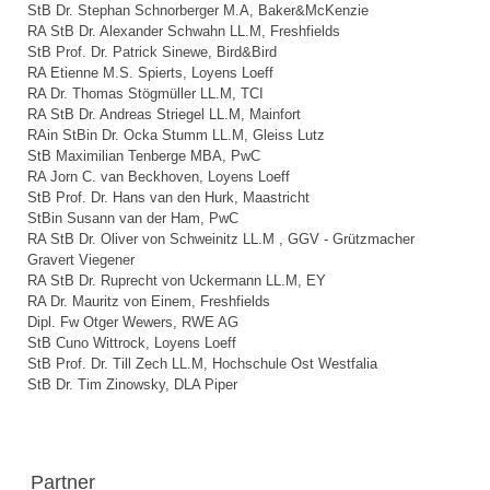
StB Dr. Stephan Schnorberger M.A, Baker&McKenzie
RA StB Dr. Alexander Schwahn LL.M, Freshfields
StB Prof. Dr. Patrick Sinewe, Bird&Bird
RA Etienne M.S. Spierts, Loyens Loeff
RA Dr. Thomas Stögmüller LL.M, TCI
RA StB Dr. Andreas Striegel LL.M, Mainfort
RAin StBin Dr. Ocka Stumm LL.M, Gleiss Lutz
StB Maximilian Tenberge MBA, PwC
RA Jorn C. van Beckhoven, Loyens Loeff
StB Prof. Dr. Hans van den Hurk, Maastricht
StBin Susann van der Ham, PwC
RA StB Dr. Oliver von Schweinitz LL.M , GGV - Grützmacher
Gravert Viegener
RA StB Dr. Ruprecht von Uckermann LL.M, EY
RA Dr. Mauritz von Einem, Freshfields
Dipl. Fw Otger Wewers, RWE AG
StB Cuno Wittrock, Loyens Loeff
StB Prof. Dr. Till Zech LL.M, Hochschule Ost Westfalia
StB Dr. Tim Zinowsky, DLA Piper
Partner